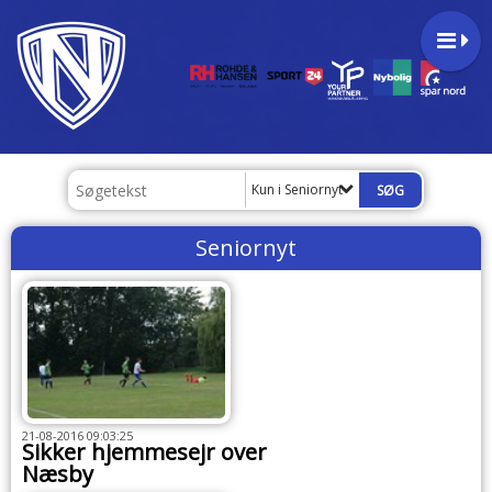
Kun i Seniornyt
Seniornyt
21-08-2016 09:03:25
Sikker hjemmesejr over
Næsby