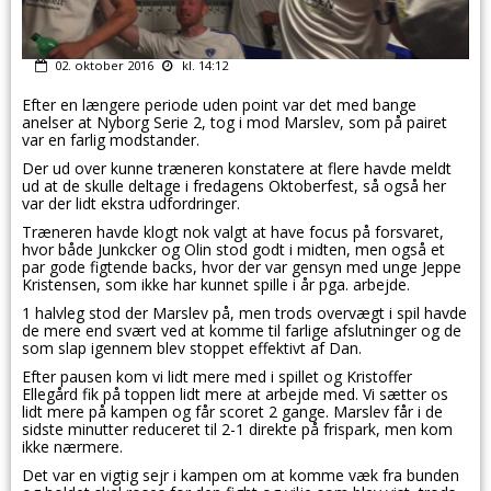
02. oktober 2016
kl. 14:12
Efter en længere periode uden point var det med bange
anelser at Nyborg Serie 2, tog i mod Marslev, som på pairet
var en farlig modstander.
Der ud over kunne træneren konstatere at flere havde meldt
ud at de skulle deltage i fredagens Oktoberfest, så også her
var der lidt ekstra udfordringer.
Træneren havde klogt nok valgt at have focus på forsvaret,
hvor både Junkcker og Olin stod godt i midten, men også et
par gode figtende backs, hvor der var gensyn med unge Jeppe
Kristensen, som ikke har kunnet spille i år pga. arbejde.
1 halvleg stod der Marslev på, men trods overvægt i spil havde
de mere end svært ved at komme til farlige afslutninger og de
som slap igennem blev stoppet effektivt af Dan.
Efter pausen kom vi lidt mere med i spillet og Kristoffer
Ellegård fik på toppen lidt mere at arbejde med. Vi sætter os
lidt mere på kampen og får scoret 2 gange. Marslev får i de
sidste minutter reduceret til 2-1 direkte på frispark, men kom
ikke nærmere.
Det var en vigtig sejr i kampen om at komme væk fra bunden