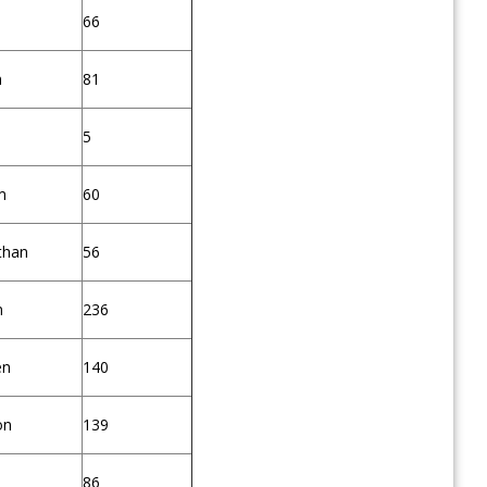
66
n
81
5
m
60
than
56
n
236
en
140
on
139
86