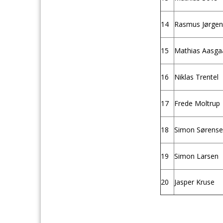
14
Rasmus Jørge
15
Mathias Aasga
16
Niklas Trentel
17
Frede Moltrup
18
Simon Sørens
19
Simon Larsen
20
Jasper Kruse