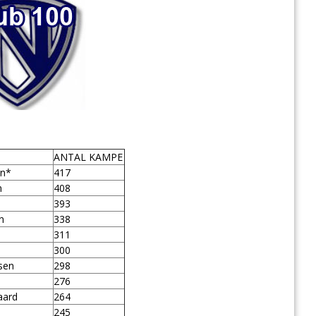
ANTAL KAMPE
en*
417
n
408
393
n
338
311
300
sen
298
276
gaard
264
245