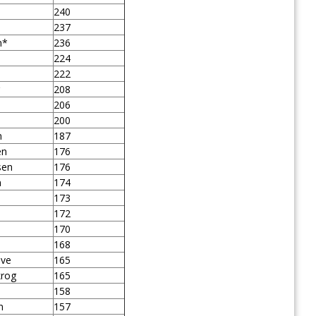
240
237
n*
236
224
222
r
208
206
200
n
187
en
176
nsen
176
n
174
173
172
170
168
ave
165
krog
165
158
n
157