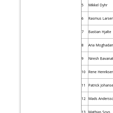
5
Mikkel Dyhr
6
Rasmus Larse
7
Bastian Hjalte
8
Aria Moghada
9
Niresh Bavana
10
Rene Henrikse
11
Patrick Johans
12
Mads Anderss
13
Mathias Sovs