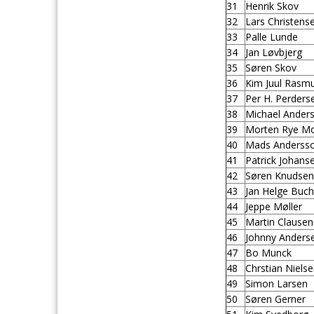
31
Henrik Skov
32
Lars Christens
33
Palle Lunde
34
Jan Løvbjerg
35
Søren Skov
36
Kim Juul Rasm
37
Per H. Perders
38
Michael Ander
39
Morten Rye M
40
Mads Anderss
41
Patrick Johans
42
Søren Knudse
43
Jan Helge Buch
44
Jeppe Møller
45
Martin Clausen
46
Johnny Anders
47
Bo Munck
48
Chrstian Niels
49
Simon Larsen
50
Søren Gerner