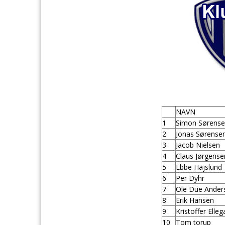
NAVN
1
Simon Sørens
2
Jonas Sørense
3
Jacob Nielsen
4
Claus Jørgense
5
Ebbe Hajslund
6
Per Dyhr
7
Ole Due Ander
8
Erik Hansen
9
Kristoffer Elle
10
Tom torup