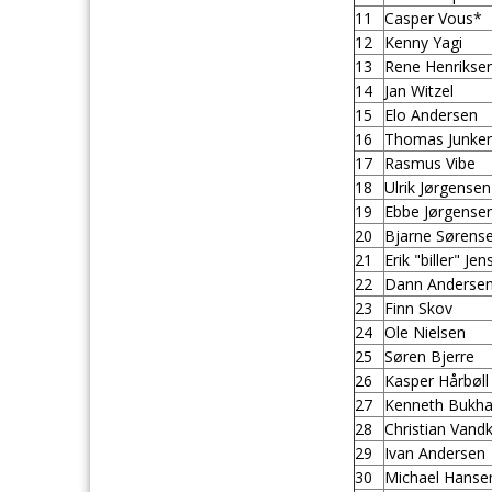
11
Casper Vous*
12
Kenny Yagi
13
Rene Henrikse
14
Jan Witzel
15
Elo Andersen
16
Thomas Junke
17
Rasmus Vibe
18
Ulrik Jørgensen
19
Ebbe Jørgense
20
Bjarne Sørens
21
Erik "biller" Je
22
Dann Anderse
23
Finn Skov
24
Ole Nielsen
25
Søren Bjerre
26
Kasper Hårbøll
27
Kenneth Bukh
28
Christian Vand
29
Ivan Andersen
30
Michael Hanse