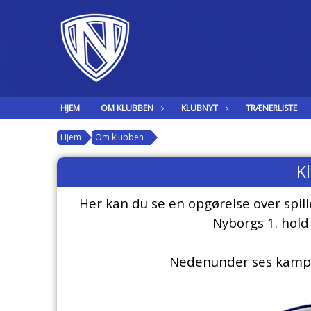
HJEM
OM KLUBBEN
KLUBNYT
TRÆNERLISTE
Hjem
Om klubben
K
Her kan du se en opgørelse over spil
Nyborgs 1. hold
Nedenunder ses kamps