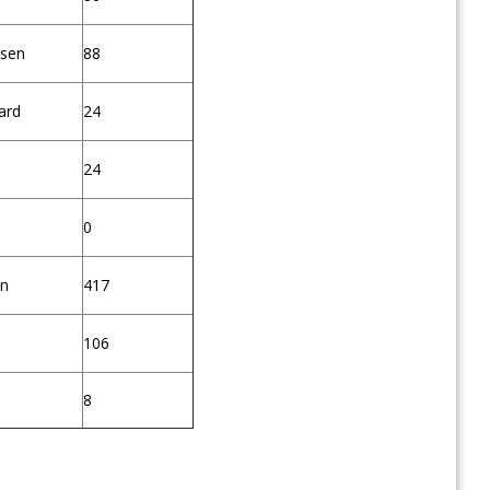
nsen
88
ard
24
24
0
en
417
106
8