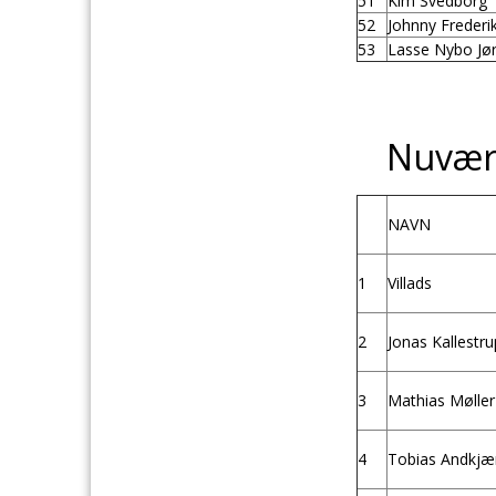
51
Kim Svedborg
52
Johnny Frederi
53
Lasse Nybo Jø
Nuvær
NAVN
1
Villads
2
Jonas Kallestru
3
Mathias Møller
4
Tobias Andkjæ