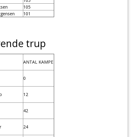
105
ksen
105
rgensen
101
ende trup
ANTAL KAMPE
0
p
12
42
r
24