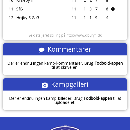
10
Kirkeby IF
11
2
2
7
8
11
SfB
11
1
3
7
6
12
Højby S & G
11
1
1
9
4
Se detaljeret stilling på http://www.dbufyn.dk
Kommentarer
Der er endnu ingen kamp-kommentarer. Brug
Fodbold-appen
til at skrive en.
Kampgalleri
Der er endnu ingen kamp-billeder. Brug
Fodbold-appen
til at
uploade et.