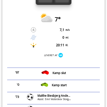
7°
7,1
m/s
0
ml.
20:11
Kl.
LEVERET AF
'97
Kamp slut
'0
Kamp start
Malthe Biesbjerg Andersen
'73
Assist: Emil Vesterskov Storgaard