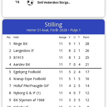
'18
Emil Vesterskov Storgaard
Stilling
Herrer S1-kval, Forår 2026 • Pulje 1
Pos.
Hold
Kampe
V
U
T
Point
1
Ringe BK
11
9
1
1
28
2
Langeskov IF
11
8
2
1
26
3
B1913
11
8
1
2
25
4
Aarslev BK
11
7
0
4
21
5
Egebjerg Fodbold
11
5
2
4
17
6
Krarup Espe Fodbold
11
5
1
5
16
7
Holluf Pile/Fraugde GIF
11
4
2
5
14
8
Nyborg G & IF (1)
11
4
0
7
12
9
BK Stjernen af 1968
11
3
3
5
12